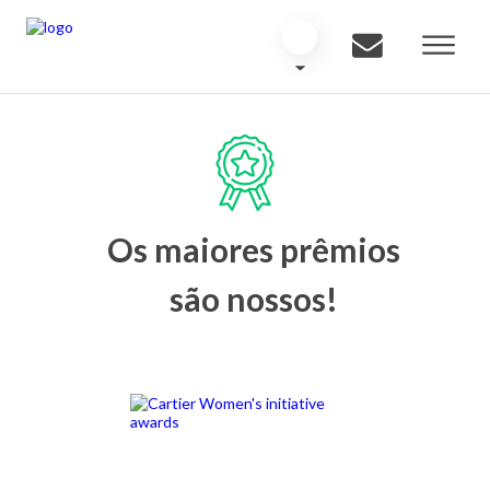
Os maiores prêmios
são nossos!