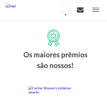
Os maiores prêmios
são nossos!