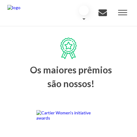
Os maiores prêmios
são nossos!