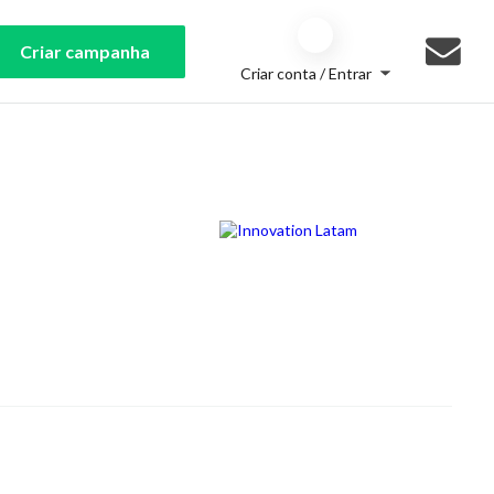
Criar campanha
Criar conta / Entrar