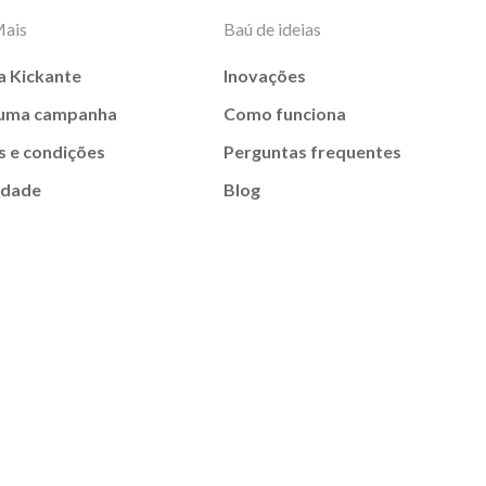
Mais
Baú de ideias
a Kickante
Inovações
 uma campanha
Como funciona
 e condições
Perguntas frequentes
idade
Blog