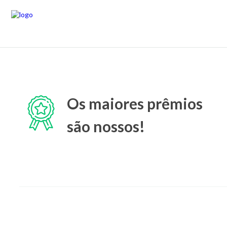
Os maiores prêmios
são nossos!