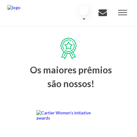
Os maiores prêmios
são nossos!