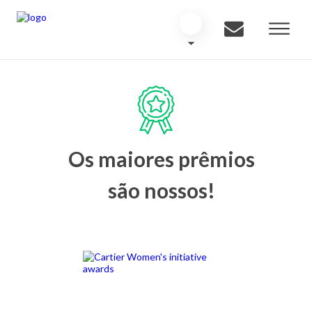
Os maiores prêmios
são nossos!