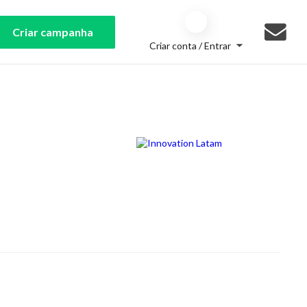
Criar campanha
Criar conta / Entrar