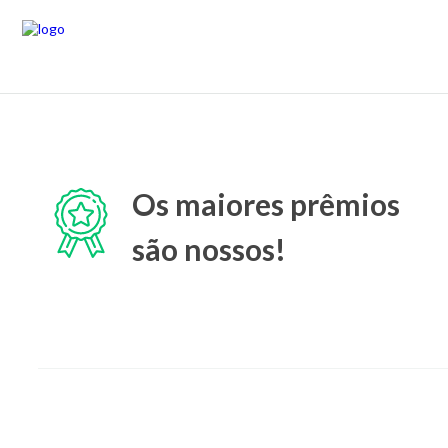
Os maiores prêmios
são nossos!