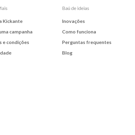
Mais
Baú de ideias
a Kickante
Inovações
 uma campanha
Como funciona
 e condições
Perguntas frequentes
idade
Blog