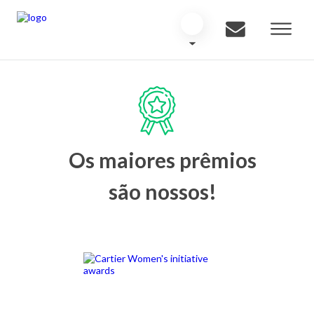
Os maiores prêmios
são nossos!