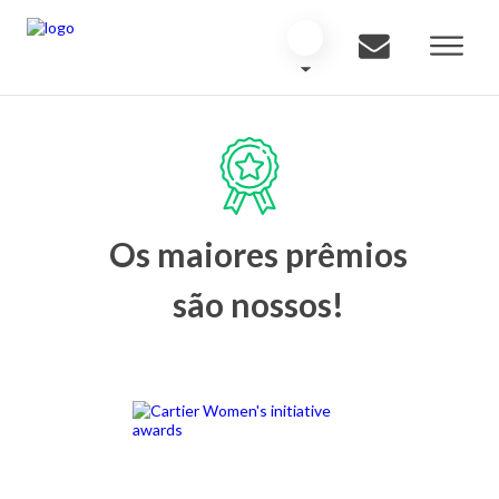
Os maiores prêmios
são nossos!