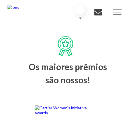
Os maiores prêmios
são nossos!