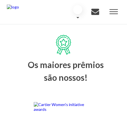
Os maiores prêmios
são nossos!