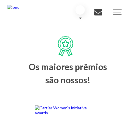
Os maiores prêmios
são nossos!