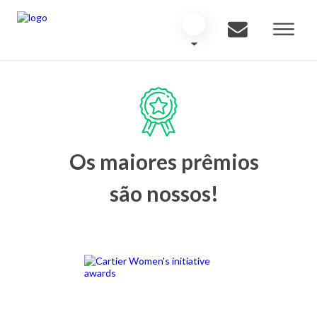
Os maiores prêmios
são nossos!