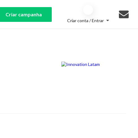
Criar campanha
Criar conta / Entrar