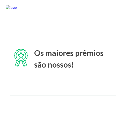
Os maiores prêmios
são nossos!