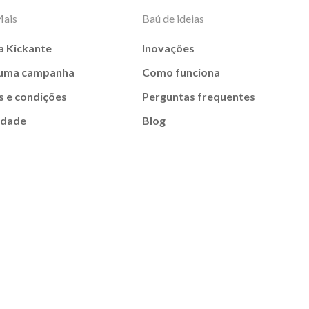
Mais
Baú de ideias
a Kickante
Inovações
 uma campanha
Como funciona
 e condições
Perguntas frequentes
idade
Blog