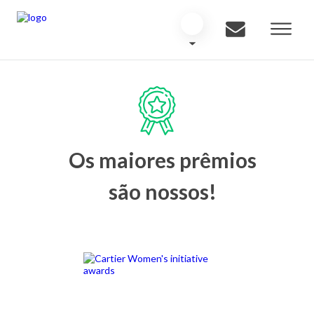
Os maiores prêmios
são nossos!