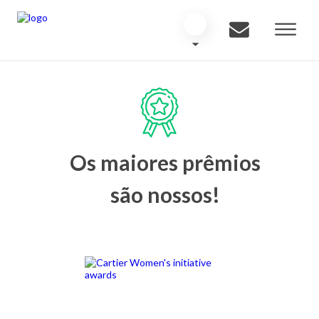
Os maiores prêmios
são nossos!