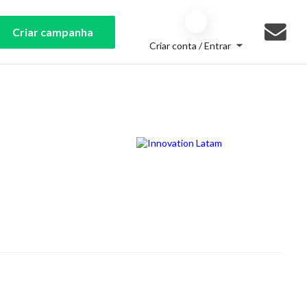
Criar campanha
Criar conta / Entrar