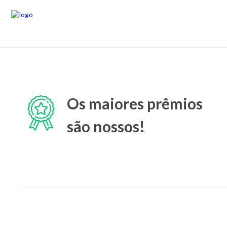
Os maiores prêmios
são nossos!