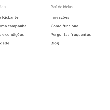
Mais
Baú de ideias
a Kickante
Inovações
 uma campanha
Como funciona
 e condições
Perguntas frequentes
idade
Blog