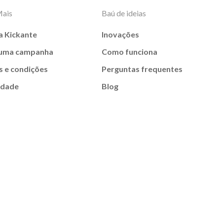
Mais
Baú de ideias
a Kickante
Inovações
 uma campanha
Como funciona
 e condições
Perguntas frequentes
idade
Blog