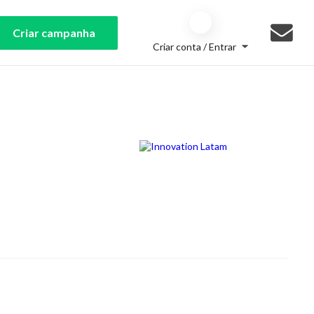
Criar campanha
Criar conta / Entrar