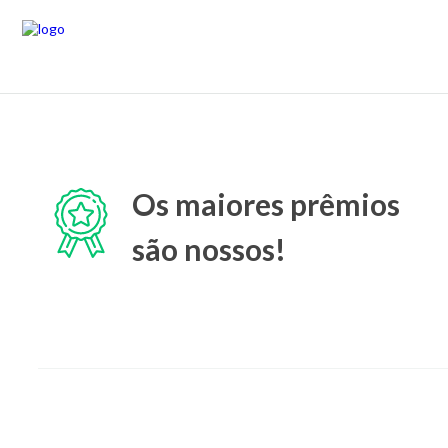
Os maiores prêmios
são nossos!