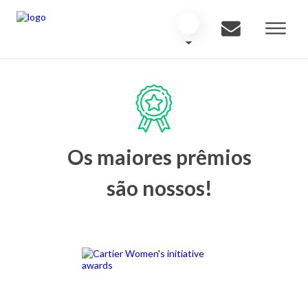
Os maiores prêmios
são nossos!