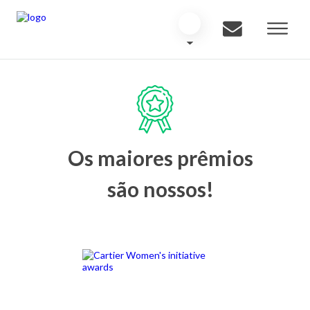
Os maiores prêmios
são nossos!