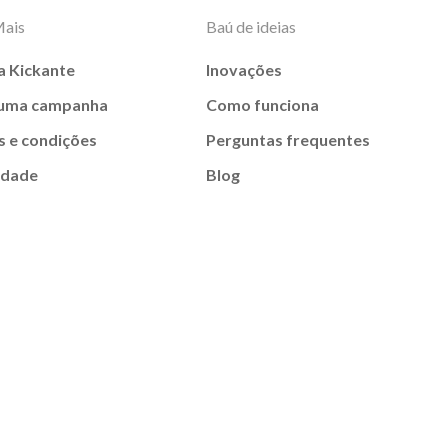
Mais
Baú de ideias
a Kickante
Inovações
 uma campanha
Como funciona
 e condições
Perguntas frequentes
idade
Blog