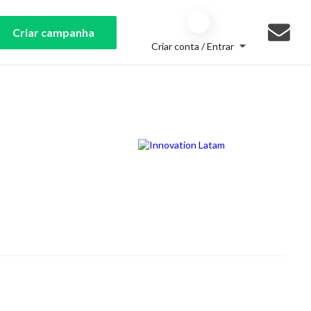
Criar campanha
Criar conta / Entrar