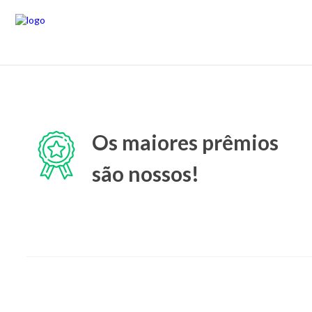
Os maiores prêmios
são nossos!