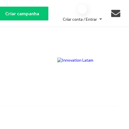
Criar campanha
Criar conta / Entrar