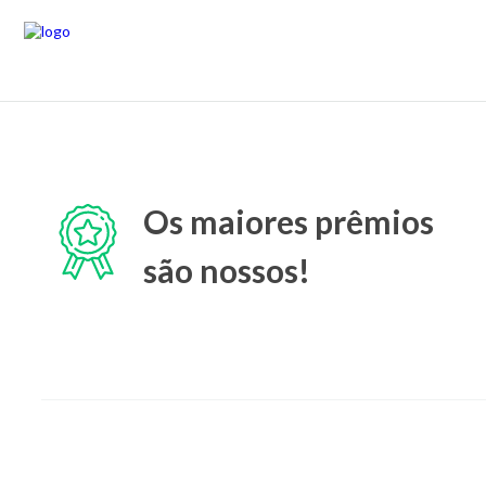
Os maiores prêmios
são nossos!