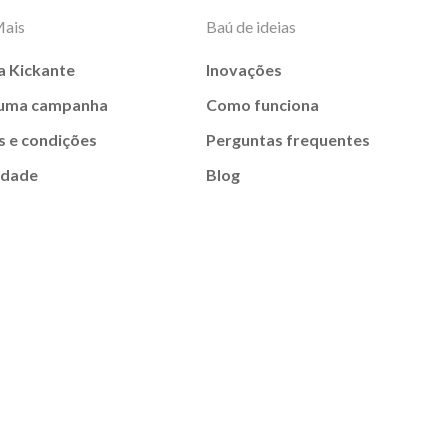
Mais
Baú de ideias
a Kickante
Inovações
 uma campanha
Como funciona
 e condições
Perguntas frequentes
idade
Blog