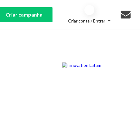
Criar campanha
Criar conta / Entrar