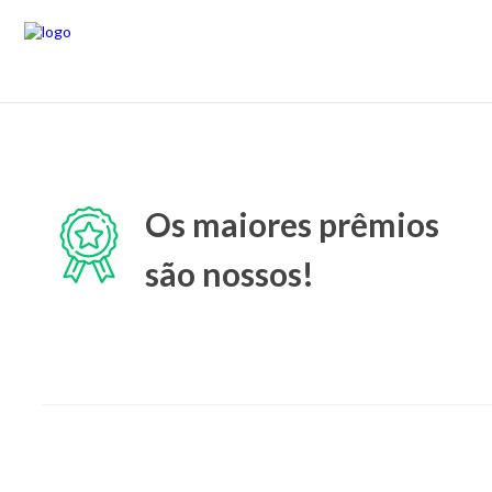
Os maiores prêmios
são nossos!