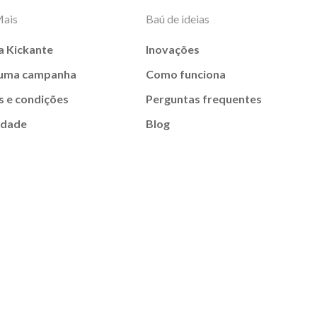
Mais
Baú de ideias
a Kickante
Inovações
 uma campanha
Como funciona
 e condições
Perguntas frequentes
idade
Blog