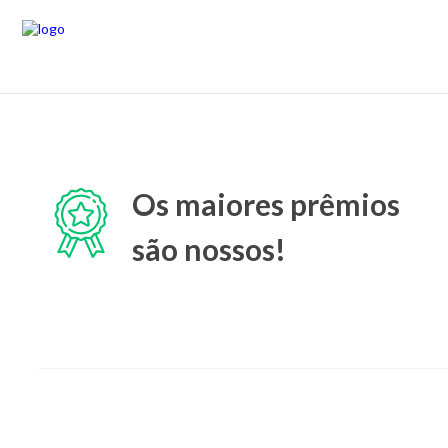
Os maiores prêmios
são nossos!