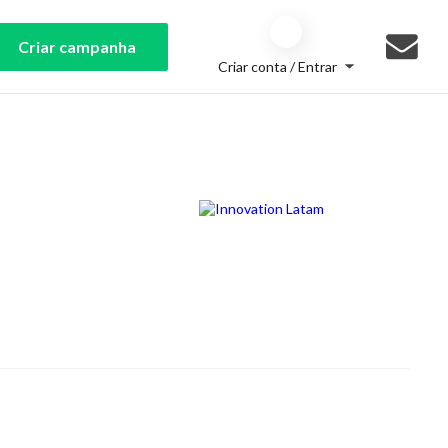
Criar campanha
Criar conta / Entrar