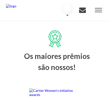
Os maiores prêmios
são nossos!