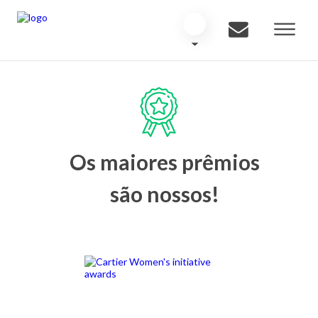
Os maiores prêmios
são nossos!