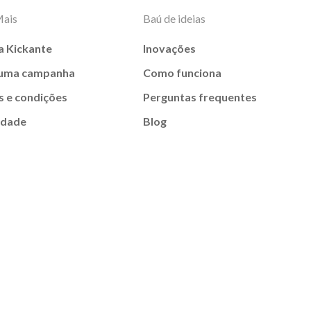
Mais
Baú de ideias
a Kickante
Inovações
 uma campanha
Como funciona
 e condições
Perguntas frequentes
idade
Blog