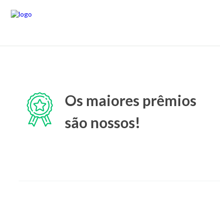
Os maiores prêmios
são nossos!