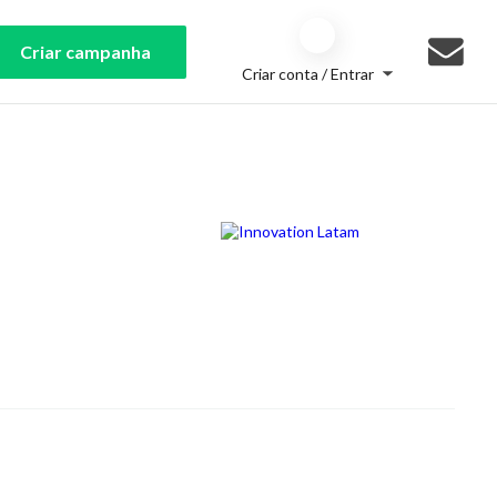
Criar campanha
Criar conta / Entrar