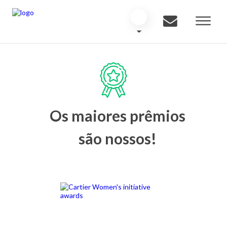
Os maiores prêmios
são nossos!