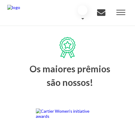
Os maiores prêmios
são nossos!