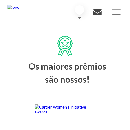
Os maiores prêmios
são nossos!