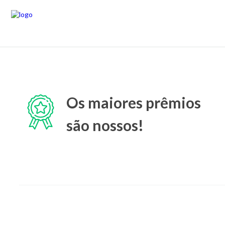
Os maiores prêmios
são nossos!