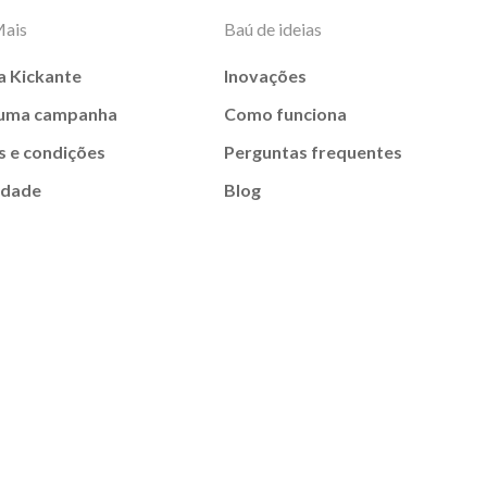
Mais
Baú de ideias
a Kickante
Inovações
 uma campanha
Como funciona
 e condições
Perguntas frequentes
idade
Blog