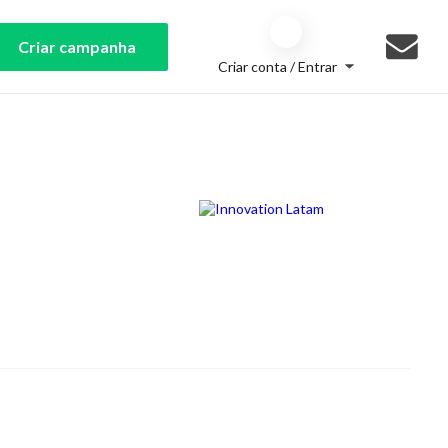
Criar campanha
Criar conta / Entrar