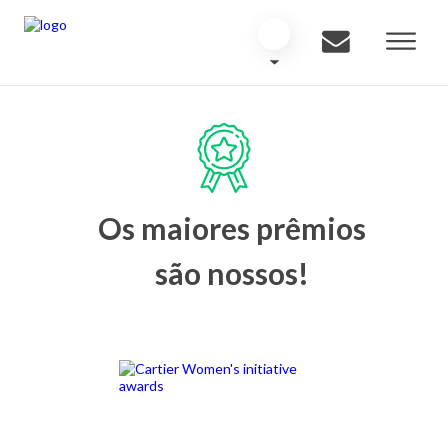
Os maiores prêmios
são nossos!