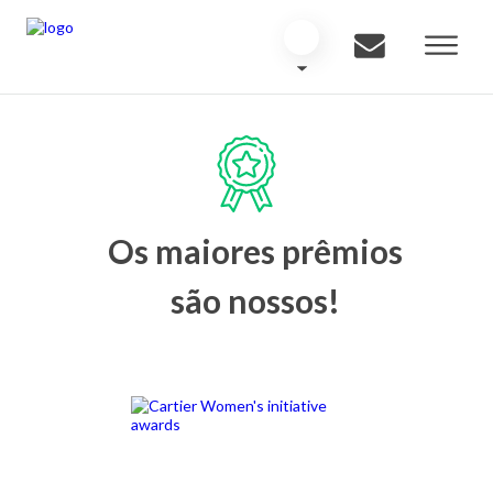
Os maiores prêmios
são nossos!