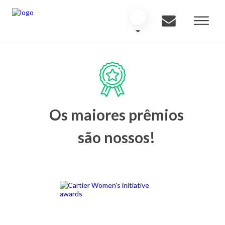
Os maiores prêmios
são nossos!