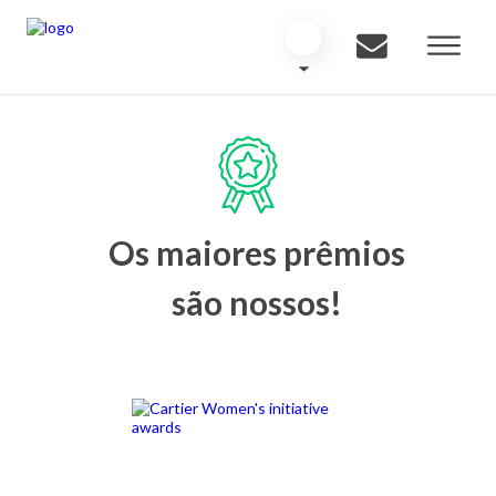
Os maiores prêmios
são nossos!