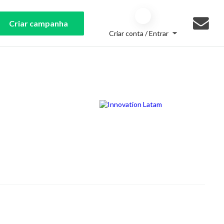
Criar campanha
Criar conta / Entrar