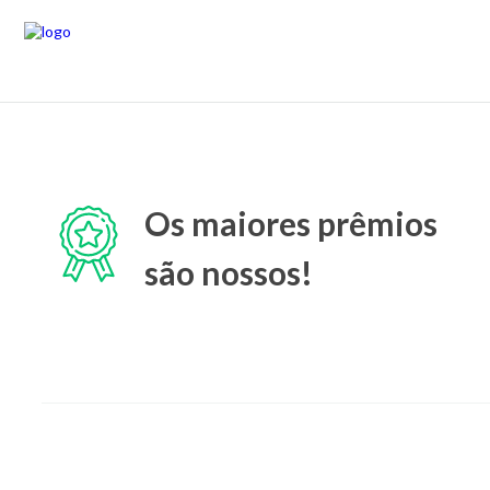
Os maiores prêmios
são nossos!