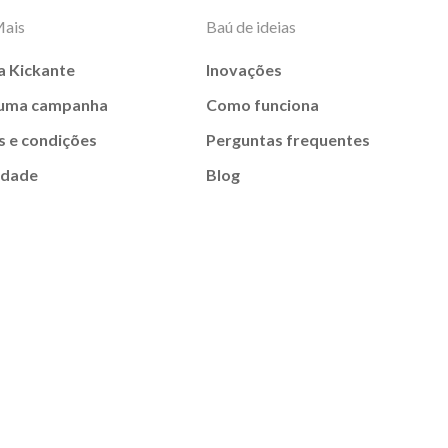
Mais
Baú de ideias
a Kickante
Inovações
 uma campanha
Como funciona
 e condições
Perguntas frequentes
idade
Blog