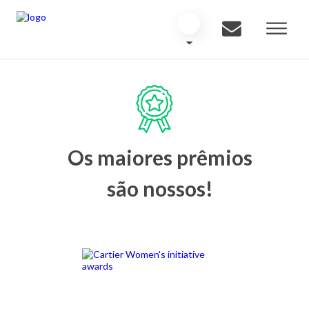
Os maiores prêmios
são nossos!