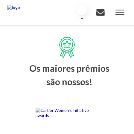
Os maiores prêmios
são nossos!