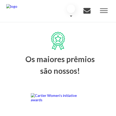
Os maiores prêmios
são nossos!