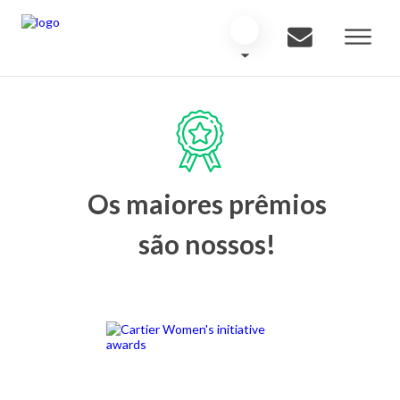
Os maiores prêmios
são nossos!