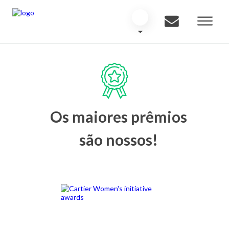
Os maiores prêmios
são nossos!