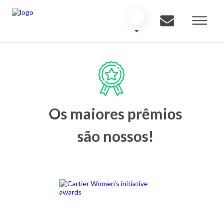
Os maiores prêmios
são nossos!