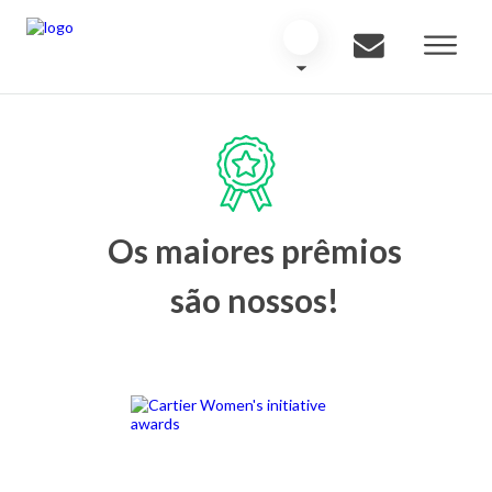
Os maiores prêmios
são nossos!