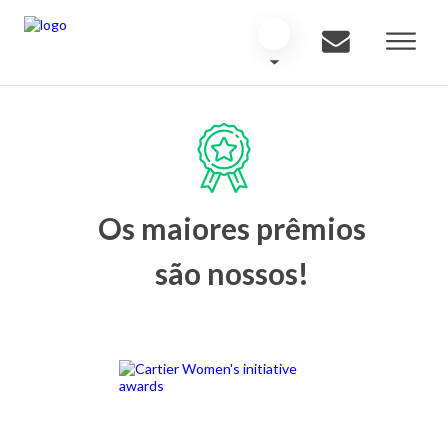
Os maiores prêmios
são nossos!