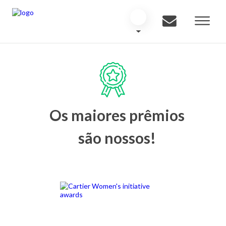
Os maiores prêmios
são nossos!