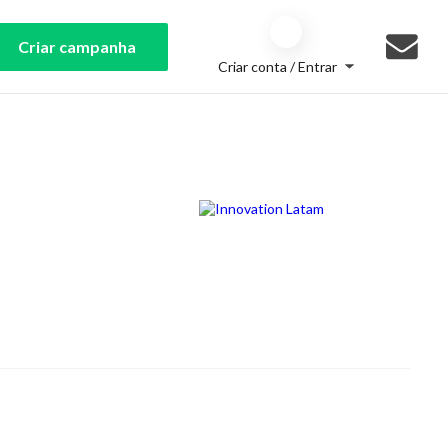
Criar campanha
Criar conta / Entrar