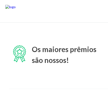
Os maiores prêmios
são nossos!