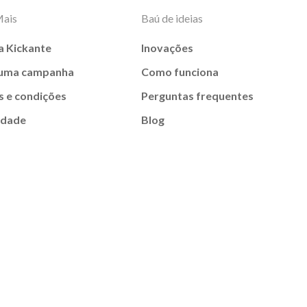
Mais
Baú de ideias
a Kickante
Inovações
 uma campanha
Como funciona
 e condições
Perguntas frequentes
idade
Blog