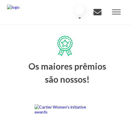
Os maiores prêmios
são nossos!