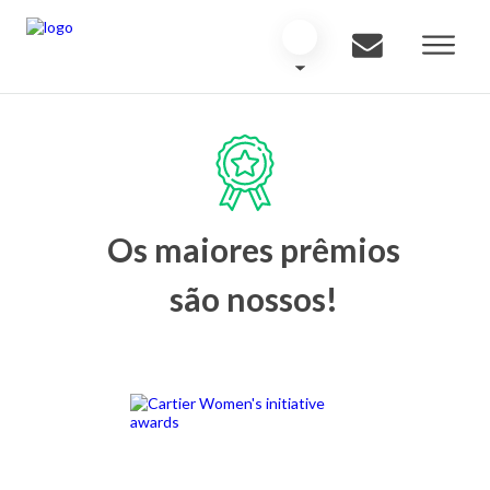
Os maiores prêmios
são nossos!