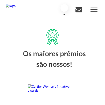
Os maiores prêmios
são nossos!