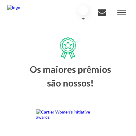
Os maiores prêmios
são nossos!